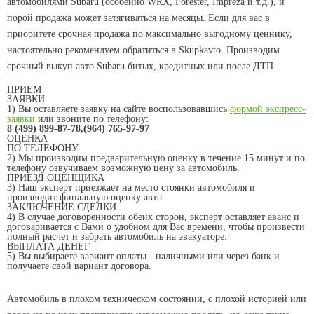
автомобилями Subaru (особенно WRX, Forester, Imprezа и т.д.), и
порой продажа может затягиваться на месяцы. Если для вас в
приоритете срочная продажа по максимально выгодному ценнику,
настоятельно рекомендуем обратиться в Skupkavto. Производим
срочный выкуп авто Subaru битых, кредитных или после ДТП.
ПРИЕМ
ЗАЯВКИ
1) Вы оставляете заявку на сайте воспользовавшись
формой экспресс-
заявки
или звоните по телефону:
8 (499) 899-87-78,(964) 765-97-97
ОЦЕНКА
ПО ТЕЛЕФОНУ
2) Мы производим предварительную оценку в течение 15 минут и по
телефону озвучиваем возможную цену за автомобиль.
ПРИЕЗД ОЦЕНЩИКА
3) Наш эксперт приезжает на место стоянки автомобиля и
производит финальную оценку авто.
ЗАКЛЮЧЕНИЕ СДЕЛКИ
4) В случае договоренности обеих сторон, эксперт оставляет аванс и
договаривается с Вами о удобном для Вас времени, чтобы произвести
полный расчет и забрать автомобиль на эвакуаторе.
ВЫПЛАТА ДЕНЕГ
5) Вы выбираете вариант оплаты - наличными или через банк и
получаете свой вариант договора.
Автомобиль в плохом техническом состоянии, с плохой историей или