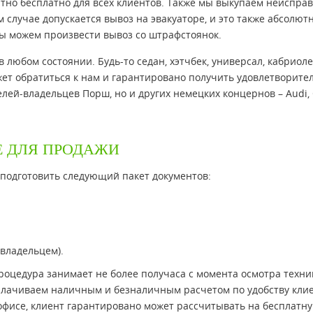
тно бесплатно для всех клиентов. Также мы выкупаем неиспра
м случае допускается вывоз на эвакуаторе, и это также абсолют
мы можем произвести вывоз со штрафстоянок.
любом состоянии. Будь-то седан, хэтчбек, универсал, кабриоле
ет обратиться к нам и гарантировано получить удовлетворит
телей-владельцев Порш, но и других немецких концернов – Audi, 
 ДЛЯ ПРОДАЖИ
 подготовить следующий пакет документов:
 владельцем).
роцедура занимает не более получаса с момента осмотра техни
плачиваем наличным и безналичным расчетом по удобству клие
 офисе, клиент гарантировано может рассчитывать на бесплатн