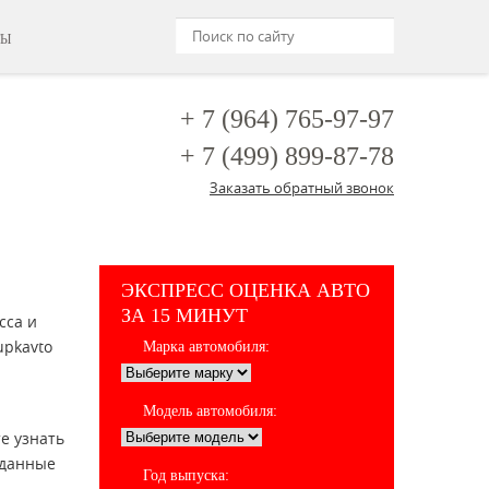
ТЫ
+ 7 (964)
765-97-97
+ 7 (499)
899-87-78
Заказать обратный звонок
ЭКСПРЕСС ОЦЕНКА АВТО
ЗА 15 МИНУТ
сса и
upkavto
Марка автомобиля:
Модель автомобиля:
е узнать
 данные
Год выпуска: