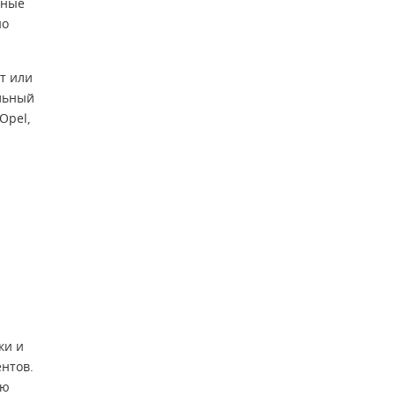
вные
но
т или
ельный
Opel,
ки и
нтов.
ую